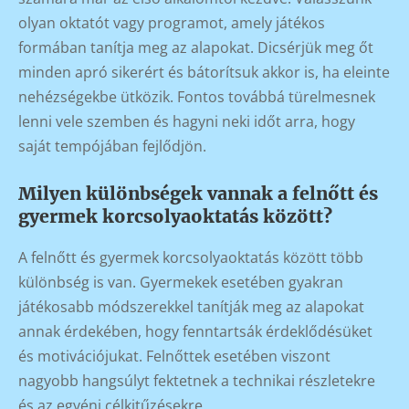
olyan oktatót vagy programot, amely játékos
formában tanítja meg az alapokat. Dicsérjük meg őt
minden apró sikerért és bátorítsuk akkor is, ha eleinte
nehézségekbe ütközik. Fontos továbbá türelmesnek
lenni vele szemben és hagyni neki időt arra, hogy
saját tempójában fejlődjön.
Milyen különbségek vannak a felnőtt és
gyermek korcsolyaoktatás között?
A felnőtt és gyermek korcsolyaoktatás között több
különbség is van. Gyermekek esetében gyakran
játékosabb módszerekkel tanítják meg az alapokat
annak érdekében, hogy fenntartsák érdeklődésüket
és motivációjukat. Felnőttek esetében viszont
nagyobb hangsúlyt fektetnek a technikai részletekre
és az egyéni célkitűzésekre.