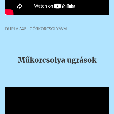
DUPLA AXEL GÖRKORCSOLYÁVAL
Műkorcsolya ugrások