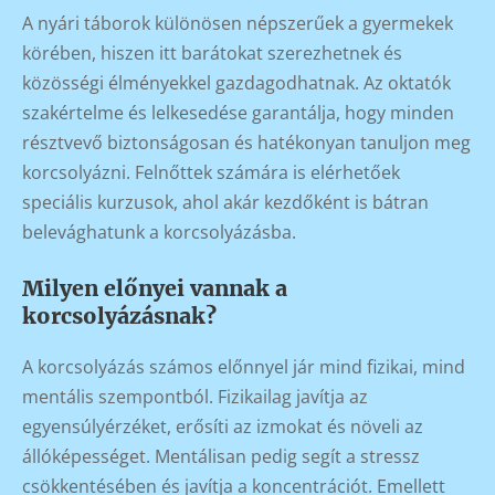
A nyári táborok különösen népszerűek a gyermekek
körében, hiszen itt barátokat szerezhetnek és
közösségi élményekkel gazdagodhatnak. Az oktatók
szakértelme és lelkesedése garantálja, hogy minden
résztvevő biztonságosan és hatékonyan tanuljon meg
korcsolyázni. Felnőttek számára is elérhetőek
speciális kurzusok, ahol akár kezdőként is bátran
belevághatunk a korcsolyázásba.
Milyen előnyei vannak a
korcsolyázásnak?
A korcsolyázás számos előnnyel jár mind fizikai, mind
mentális szempontból. Fizikailag javítja az
egyensúlyérzéket, erősíti az izmokat és növeli az
állóképességet. Mentálisan pedig segít a stressz
csökkentésében és javítja a koncentrációt. Emellett