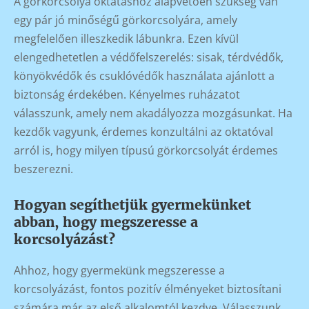
A görkorcsolya oktatáshoz alapvetően szükség van
egy pár jó minőségű görkorcsolyára, amely
megfelelően illeszkedik lábunkra. Ezen kívül
elengedhetetlen a védőfelszerelés: sisak, térdvédők,
könyökvédők és csuklóvédők használata ajánlott a
biztonság érdekében. Kényelmes ruházatot
válasszunk, amely nem akadályozza mozgásunkat. Ha
kezdők vagyunk, érdemes konzultálni az oktatóval
arról is, hogy milyen típusú görkorcsolyát érdemes
beszerezni.
Hogyan segíthetjük gyermekünket
abban, hogy megszeresse a
korcsolyázást?
Ahhoz, hogy gyermekünk megszeresse a
korcsolyázást, fontos pozitív élményeket biztosítani
számára már az első alkalomtól kezdve. Válasszunk