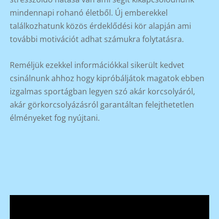
mindennapi rohanó életből. Új emberekkel
találkozhatunk közös érdeklődési kör alapján ami
további motivációt adhat számukra folytatásra.
Reméljük ezekkel információkkal sikerült kedvet
csinálnunk ahhoz hogy kipróbáljátok magatok ebben
izgalmas sportágban legyen szó akár korcsolyáról,
akár görkorcsolyázásról garantáltan felejthetetlen
élményeket fog nyújtani.