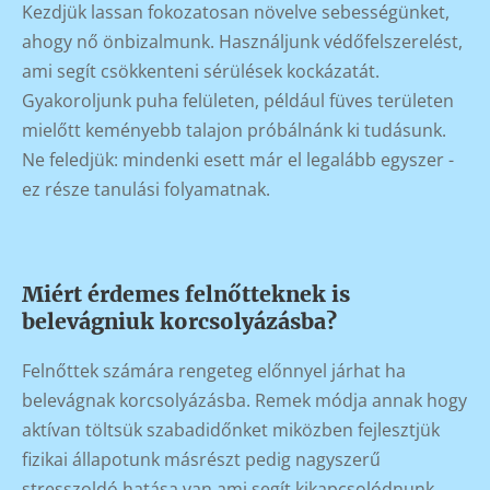
Kezdjük lassan fokozatosan növelve sebességünket,
ahogy nő önbizalmunk. Használjunk védőfelszerelést,
ami segít csökkenteni sérülések kockázatát.
Gyakoroljunk puha felületen, például füves területen
mielőtt keményebb talajon próbálnánk ki tudásunk.
Ne feledjük: mindenki esett már el legalább egyszer -
ez része tanulási folyamatnak.
Miért érdemes felnőtteknek is
belevágniuk korcsolyázásba?
Felnőttek számára rengeteg előnnyel járhat ha
belevágnak korcsolyázásba. Remek módja annak hogy
aktívan töltsük szabadidőnket miközben fejlesztjük
fizikai állapotunk másrészt pedig nagyszerű
stresszoldó hatása van ami segít kikapcsolódnunk